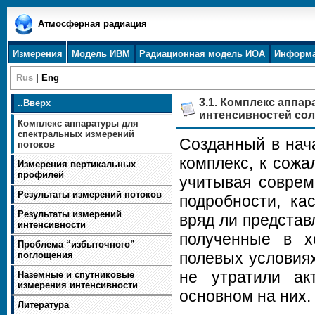
Атмосферная радиация
Измерения
Модель ИВМ
Радиационная модель ИОА
Информ
Rus
|
Eng
3.1. Комплекс аппа
..
Вверх
интенсивностей сол
Комплекс аппаратуры для
спектральных измерений
Созданный в нач
потоков
комплекс, к сожа
Измерения вертикальных
профилей
учитывая соврем
Результаты измерений потоков
подробности, ка
Результаты измерений
вряд ли представ
интенсивности
полученные в х
Проблема “избыточного”
полевых условиях
поглощения
не утратили ак
Наземные и спутниковые
измерения интенсивности
основном на них.
Литература