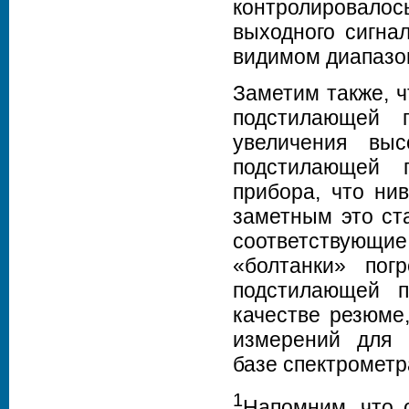
контролировал
выходного сигна
видимом диапазо
Заметим также, ч
подстилающей 
увеличения вы
подстилающей 
прибора, что ни
заметным это ст
соответствующ
«болтанки» пог
подстилающей п
качестве резюме
измерений для 
базе спектрометра
1
Напомним, что 