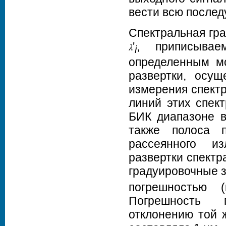
вести всю после
Спектральная гра
'
, приписыва
i
определенным м
развертки, осущ
измерения спект
линий этих спек
БИК диапазоне в
также полоса 
рассеянного и
развертки спектр
градуировочные 
погрешностью (
Погрешность п
отклонению той 