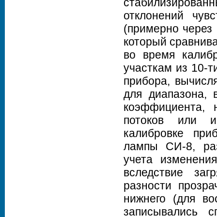
стабилизирова
отклонений чувс
(примерно через 
который сравнива
во время калиб
участкам из 10-т
прибора, вычисл
для диапазона, 
коэффициента, 
потоков или и
калибровке при
лампы СИ-8, раз
учета изменения
вследствие заг
разности прозра
нижнего (для во
записывались с