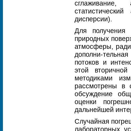
сглаживание, 
статистический
дисперсии).
Для получения 
природных поверх
атмосферы, ради
дополни-тельная
потоков и интен
этой вторичной
методиками изм
рассмотрены в 
обсуждение общ
оценки погрешн
дальнейшей инте
Случайная погре
лабораторных ус