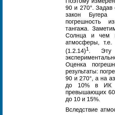
Поэтому измерен
90 и 270°. Зада
закон Бугера (
погрешность и
тангажа. Замети
Солнца и чем 
атмосферы, т.е
1
(1.2.14)
. Эту 
экспериментальн
Оценка погреш
результаты: погр
90 и 270°, а на 
до 10% в ИК д
превышающих 60°
до 10 и 15%.
Вследствие атмо