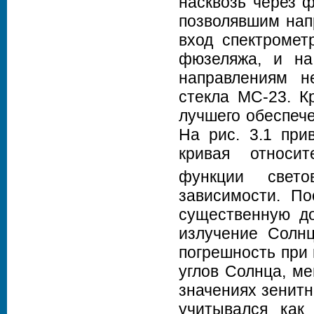
насквозь через 
позволявшим нап
вход спектромет
фюзеляжа, и на
направлениям н
стекла МС-23. К
лучшего обеспече
На рис. 3.1 при
кривая относит
функции свет
зависимости. По
существенную до
излучение Солнц
погрешность при
углов Солнца, м
значениях зенитн
учитывался как