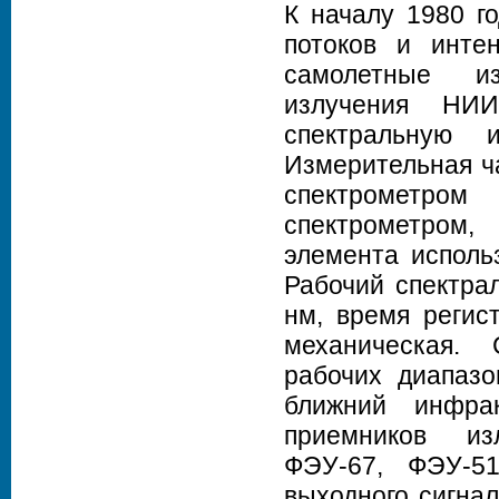
К началу 1980 г
потоков и инте
самолетные из
излучения НИ
спектральную 
Измерительная ч
спектрометром
спектрометром
элемента исполь
Рабочий спектра
нм, время регист
механическая.
рабочих диапазо
ближний инфра
приемников из
ФЭУ-67, ФЭУ‑5
выходного сигнал