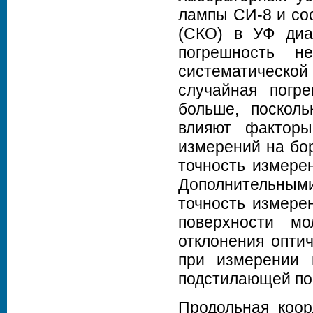
лампы СИ-8 и со
(СКО) в УФ диа
погрешность н
систематической
случайная погр
больше, посколь
влияют факторы
измерений на бо
точность измере
Дополнительным
точность измере
поверхности мо
отклонения опти
при измерении 
подстилающей по
Продольная коор