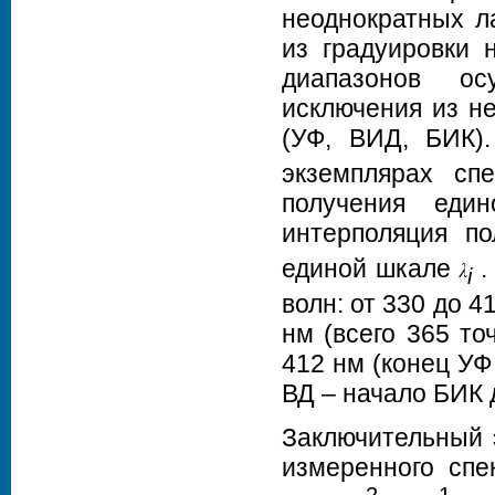
неоднократных л
из градуировки 
диапазонов ос
исключения из н
(УФ, ВИД, БИК)
экземплярах спе
получения еди
интерполяция п
единой шкале
.
i
волн: от 330 до 4
нм (всего 365 то
412 нм (конец УФ
ВД – начало БИК 
Заключительный 
измеренного спе
-2
-1