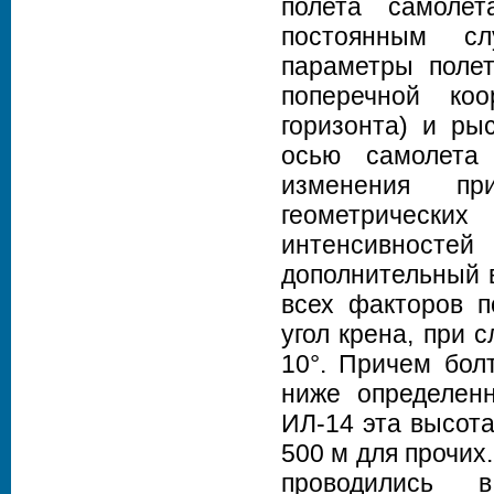
полета самолет
постоянным сл
параметры полет
поперечной ко
горизонта) и ры
осью самолета
изменения пр
геометрическ
интенсивност
дополнительный 
всех факторов п
угол крена, при 
10°. Причем бол
ниже определен
ИЛ-14 эта высота
500 м для прочих
проводились 