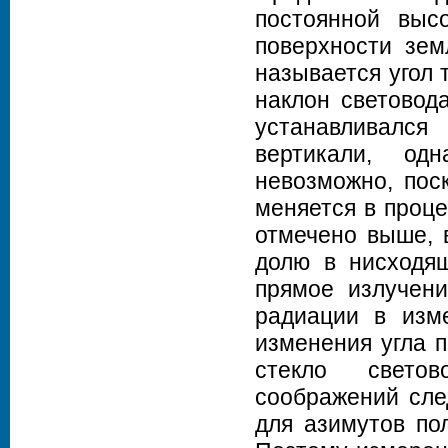
постоянной высо
поверхности зем
называется угол 
наклон световод
устанавливалс
вертикали, од
невозможно, поск
меняется в проце
отмечено выше, 
долю в нисходящ
прямое излучени
радиации в изме
изменения угла 
стекло светов
соображений сле
для азимутов по