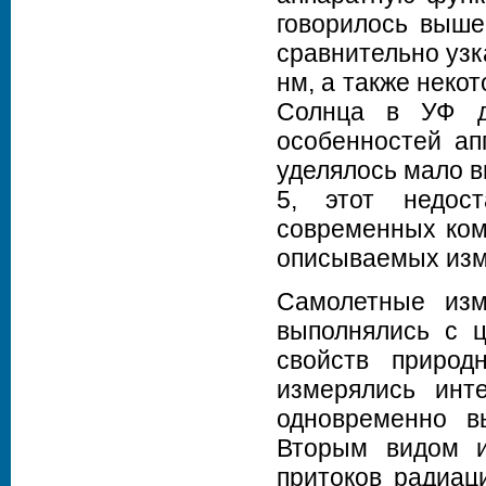
говорилось выше
сравнительно узк
нм, а также неко
Солнца в УФ ди
особенностей ап
уделялось мало в
5, этот недос
современных ком
описываемых изм
Самолетные изм
выполнялись с ц
свойств природ
измерялись инт
одновременно в
Вторым видом и
притоков радиац