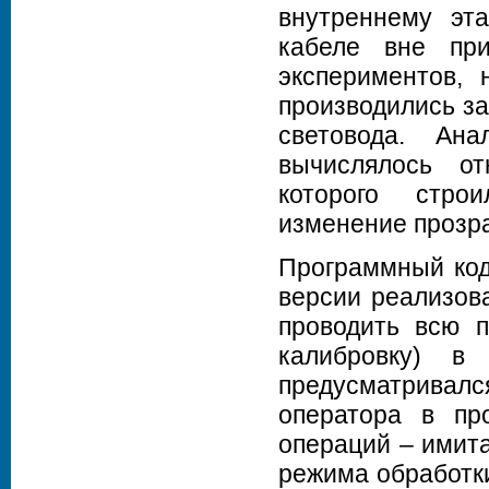
внутреннему эт
кабеле вне пр
экспериментов, 
производились за
световода. Ана
вычислялось о
которого стро
изменение прозра
Программный код
версии реализов
проводить всю п
калибровку) в 
предусматрива
оператора в про
операций – имита
режима обработки