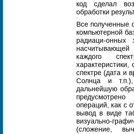
код сделал во
обработки резуль
Все полученные 
компьютерной ба
радиаци-онных 
насчитывающей 
каждого спек
характеристики,
спектре (дата и 
Солнца и т.п.)
дальнейшую обра
предусмотрено
операций, как с 
вывод в виде та
визуально-граф
(сложение, вы