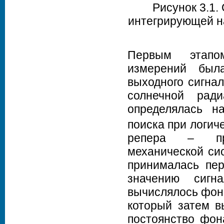
Рисунок 3.1.
интегрирующей на
Первым этапом
измерений был
выходного сигнал
солнечной рад
определялась н
поиска при логич
репера – пря
механической сис
принималась пер
значению сигн
вычислялось фоно
который затем в
постоянство фон