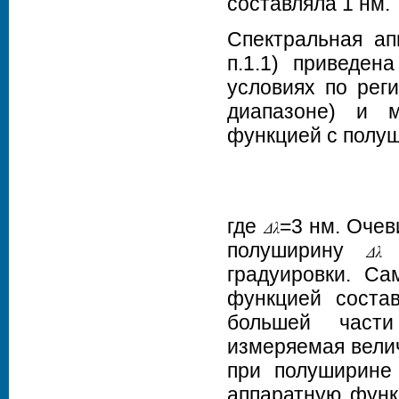
составляла 1 нм.
Спектральная ап
п.1.1) приведен
условиях по рег
диапазоне) и м
функцией с полу
где
=3 нм. Очев
полуширину
в
градуировки. С
функцией состав
большей части
измеряемая велич
при полуширин
аппаратную функ