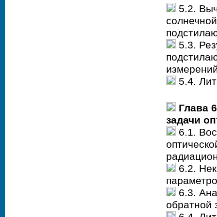
5.2. Вы
солнечной
подстила
5.3. Ре
подстилаю
измерени
5.4. Лит
Глава 
задачи о
6.1. Во
оптическо
радиацио
6.2. Не
параметро
6.3. Ан
обратной 
6.4. Лит