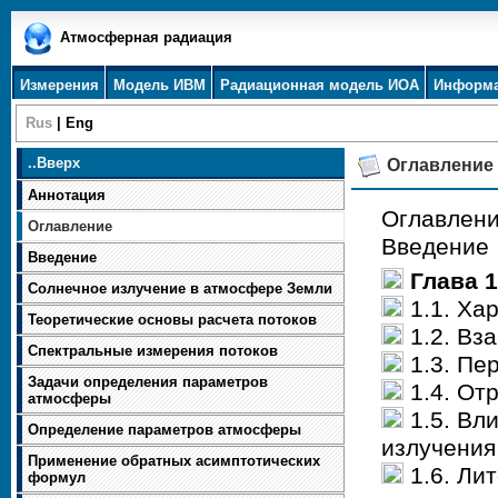
Атмосферная радиация
Измерения
Модель ИВМ
Радиационная модель ИОА
Информ
Rus
|
Eng
..
Вверх
Оглавление
Аннотация
Оглавлен
Оглавление
Введение
Введение
Глава 
Солнечное излучение в атмосфере Земли
1.1. Ха
Теоретические основы расчета потоков
1.2. Вз
Спектральные измерения потоков
1.3. Пе
Задачи определения параметров
1.4. От
атмосферы
1.5. Вл
Определение параметров атмосферы
излучени
Применение обратных асимптотических
1.6. Ли
формул