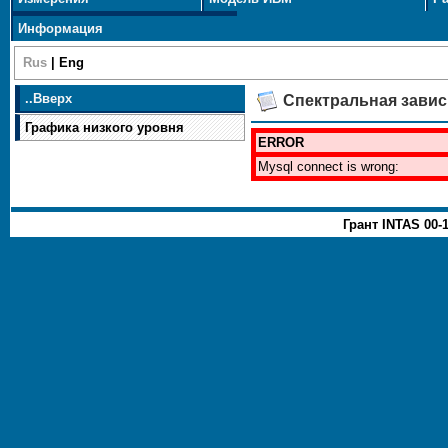
Информация
Rus
|
Eng
..
Вверх
Спектральная зави
Графика низкого уровня
ERROR
Mysql connect is wrong:
Грант INTAS 00-