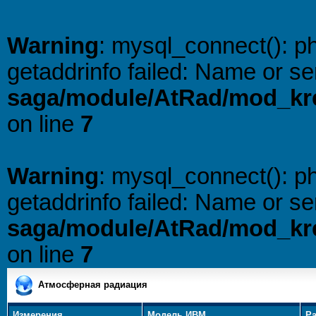
Warning
: mysql_connect(): 
getaddrinfo failed: Name or s
saga/module/AtRad/mod_kre
on line
7
Warning
: mysql_connect(): 
getaddrinfo failed: Name or s
saga/module/AtRad/mod_kre
on line
7
Атмосферная радиация
Измерения
Модель ИВМ
Р