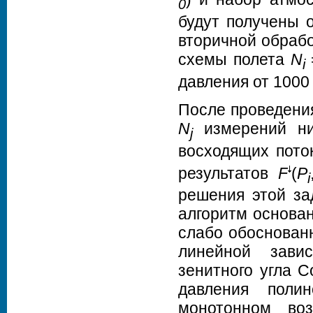
0
будут получены о
вторичной обрабо
схемы полета
N
i
давления от 1000
После проведени
N
измерений ни
j
восходящих пот
результатов
F
(
P
i
решения этой за
алгоритм основа
слабо обоснован
линейной зави
зенитного угла С
давления поли
монотонном воз