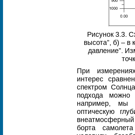
Рисунок 3.3. С
высота”, б) – в
давление”. Из
точ
При измерения
интерес сравне
спектром Солнца
подхода можно с
например, мы 
оптическую глу
внеатмосферный
борта самолет