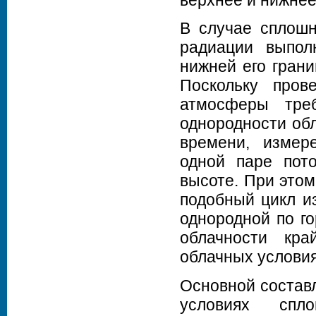
верхнее и нижнее
В случае сплошн
радиации выпол
нижней его грани
Поскольку пров
атмосферы треб
однородности обл
времени, измер
одной паре пот
высоте. При этом
подобный цикл и
однородной по г
облачности кр
облачных условия
Основной состав
условиях спл