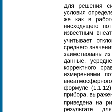
Для решения си
условия определ
же как в работе
нисходящего по
известным внеа
учитывает откл
среднего значени
заимствованы из 
данные, усредн
корректного ср
измерениями по
внеатмосферног
формуле (1.1.12
прибора, выражен
приведена на ри
результате д