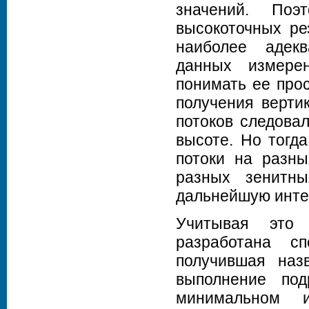
значений. Поэ
высокоточных ре
наиболее адекв
данных измерен
понимать ее про
получения верти
потоков следова
высоте. Но тогд
потоки на разны
разных зенитн
дальнейшую инт
Учитывая это 
разработана с
получившая наз
выполнение по
минимальном 