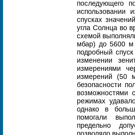
последующего по
использовании 
спусках значени
угла Солнца во в
схемой выполняли
мбар) до 5600 м
подробный спуск
изменении зен
измерениями чер
измерений (50 
безопасности по
возможностями с
режимах удавало
однако в больш
помогали выпо
предельно доп
позволяло выполн