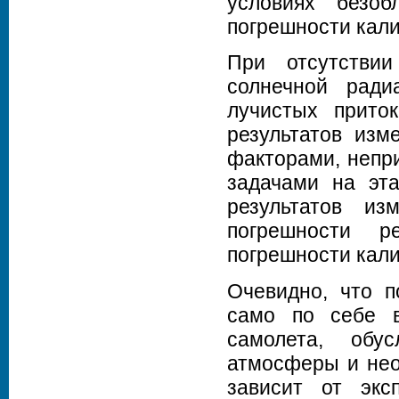
условиях безоб
погрешности кал
При отсутстви
солнечной ради
лучистых прито
результатов изм
факторами, непр
задачами на эта
результатов из
погрешности р
погрешности кали
Очевидно, что п
само по себе в
самолета, обу
атмосферы и нео
зависит от экс