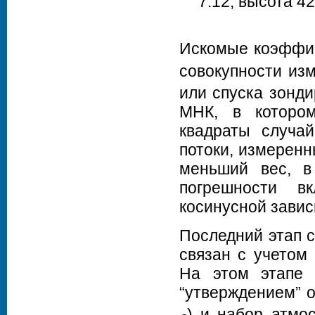
7.12, высота 42
Искомые коэффи
совокупности из
или спуска зонди
МНК, в которо
квадраты случай
потоки, измеренн
меньший вес, в
погрешности в
косинусной завис
Последний этап 
связан с учетом
На этом этапе 
“утверждением” 
) и набор атм