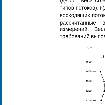
где
– веса сгл
j
типов потоков),
f
(
восходящих пото
рассчитанные 
измерений. В
требований выпол