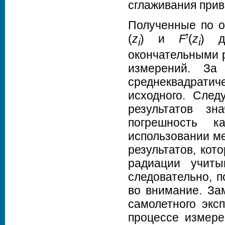
сглаживания приве
Полученные по о
(
z
) и
F
­(
z
) д
i
i
окончательными р
измерений. За
среднеквадрати
исходного. След
результатов зн
погрешность к
использовании м
результатов, кот
радиации учиты
следовательно, 
во внимание. За
самолетного экс
процессе измере