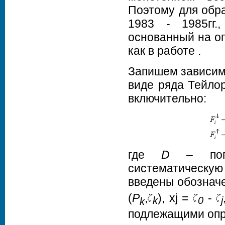
Поэтому для обра
1983 ‑ 1985гг.
основанный на оп
как в работе .
Запишем зависим
виде ряда Тейлор
включительно:
где
D
– попра
систематическую
введены обознач
(
P
,
), xj =
-
k
0
j
k
подлежащими опр