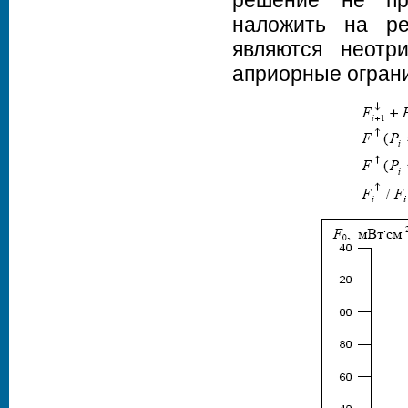
решение не пр
наложить на ре
являются неотр
априорные ограни