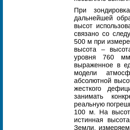
При зондировк
дальнейшей обра
высот использов
связано со след
500 м при измер
высота – высота
уровня 760 мм.р
выраженное в ед
модели атмосф
абсолютной высот
жесткого дефи
занимать конк
реальную погрешн
100 м. На высот
истинная высота
Земли, измеряем