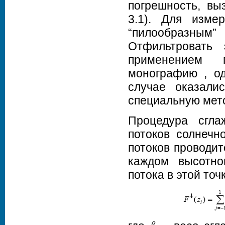
погрешность, вы
3.1). Для изме
“пилообразным” 
Отфильтровать
применением п
монографию , од
случае оказали
специальную мето
Процедура сгла
потоков солнечн
потоков проводит
каждом высотн
потока в этой точ