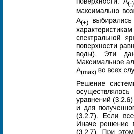
поверхности: A
(-
максимально воз
A
выбирались 
(+)
характеристикам
спектральной яр
поверхности равн
воды). Эти да
Максимальное ал
A
во всех сл
(max)
Решение системы
осуществлялось
уравнений (3.2.6
и для полученно
(3.2.7). Если в
Иначе решение 
(3.2.7). При эт