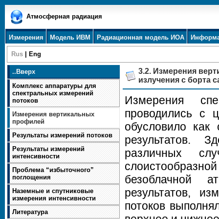
Атмосферная радиация
Измерения
Модель ИВМ
Радиационная модель ИОА
Информ
Rus
|
Eng
3.2. Измерения вер
..
Вверх
излучения с борта 
Комплекс аппаратуры для
спектральных измерений
Измерения спе
потоков
проводились с ц
Измерения вертикальных
профилей
обусловило как 
Результаты измерений потоков
результатов. 
Результаты измерений
различных сл
интенсивности
слоистообразн
Проблема “избыточного”
безоблачной а
поглощения
результатов, из
Наземные и спутниковые
измерения интенсивности
потоков выполня
Литература