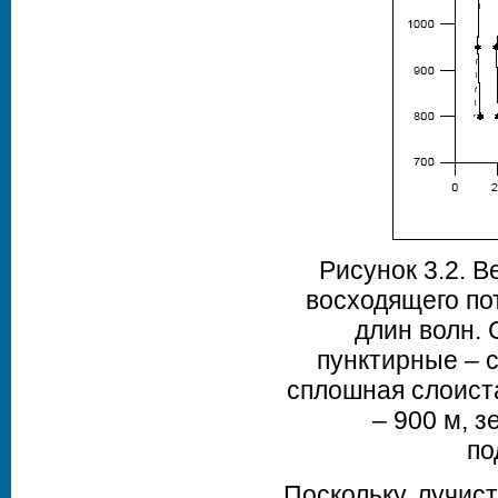
Рисунок 3.2. 
восходящего пот
длин волн.
пунктирные – 
сплошная слоиста
– 900 м, з
по
Поскольку лучис