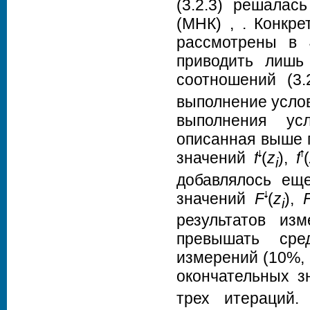
(3.2.3) решалас
(МНК) , . Конкр
рассмотрены в 
приводить лишь
соотношений (3
выполнение услови
выполнения ус
описанная выше п
значений
f
(
z
),
f­
(
i
добавлялось еще
значений
F
(
z
),
i
результатов из
превышать сред
измерений (10%, 
окончательных 
трех итераций.