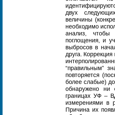
идентифицируют
двух следующи
величины (конкре
необходимо испол
анализ, чтобы
поглощения, и у
выбросов в начал
друга. Коррекция
интерполирова
“правильным” зн
повторяется (по
более слабые) до
обнаружено ни о
границах УФ – В
измерениями в р
Причина их появ