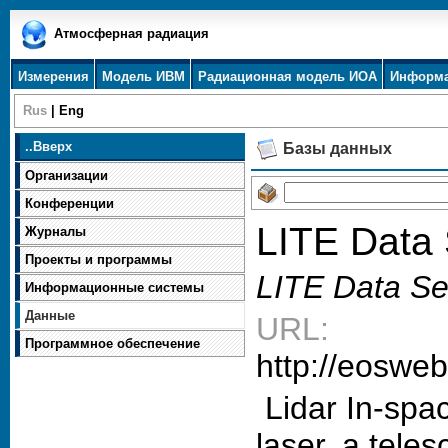
Атмосферная радиация
Измерения
Модель ИВМ
Радиационная модель ИОА
Информ
Rus
|
Eng
..
Вверх
Базы данных
Организации
Конференции
LITE Data 
Журналы
Проекты и программы
LITE Data S
Информационные системы
Данные
URL:
Программное обеспечение
http://eosweb
Lidar In-spa
laser, a tele